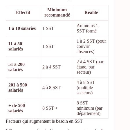
Minimum
Effectif
Réalité
recommandé
Au moins 1
1 à 10 salariés
1 SST
SST formé
1 à 2 SST (pour
11 à 50
1 SST
couvrir
salariés
absences)
2 à 4 SST (par
51 à 200
2 à 4 SST
étage, par
salariés
secteur)
4 à 8 SST
201 à 500
4 à 8 SST
(multiple
salariés
secteurs)
8 SST
+ de 500
8 SST +
minimum (par
salariés
département)
Facteurs qui augmentent le besoin en SST