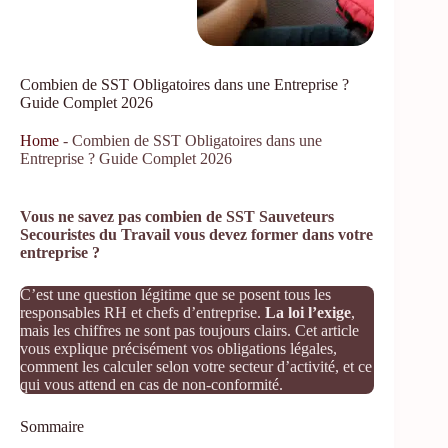
Combien de SST Obligatoires dans une Entreprise ?
Guide Complet 2026
Home
-
Combien de SST Obligatoires dans une
Entreprise ? Guide Complet 2026
Vous ne savez pas combien de SST Sauveteurs
Secouristes du Travail vous devez former dans votre
entreprise ?
C’est une question légitime que se posent tous les
responsables RH et chefs d’entreprise.
La loi l’exige
,
mais les chiffres ne sont pas toujours clairs. Cet article
vous explique précisément vos obligations légales,
comment les calculer selon votre secteur d’activité, et ce
qui vous attend en cas de non-conformité.
Sommaire