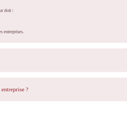
r doit :
s entreprises.
de quelques heures à 1 jour
 entreprise ?