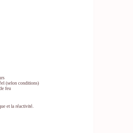
urs
éel (selon conditions)
de feu
e et la réactivité.